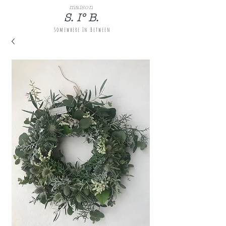
maison
S. I° B.
Somewhere
In Between