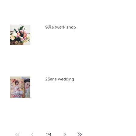
9月のwork shop
25ans wedding
1
/
4