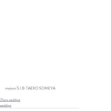
 maison S.I.B  TAEKO SOMEYA
25ans wedding
wedding