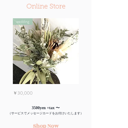
Online Store
wedding
Dry
Dry
価格
価格
￥30,000
￥5,000
005
004
3500yen +tax 〜
（サービスでメッセージカードをお付けいたします）
Shop Now