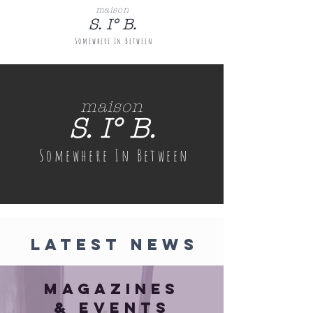
maison
S. I° B.
Somewhere
In Between
maison
S. I° B.
Somewhere
In Between
LATEST NEWS
Magazines
& Events