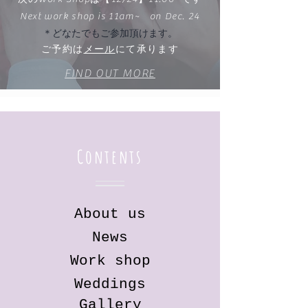
​Next work
shop
is 11am~ on Dec. 24
＊どなたでもご参加頂けます。
​ご予約は
メール
にて承ります
FIND OUT MORE
Contents
About us
​News
Work shop
​Weddings
Gallery