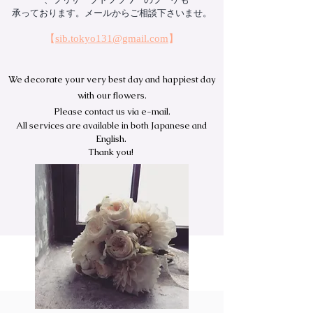
承っております。メールからご相談下さいませ。
​【
sib.tokyo131@gmail.com
】
We decorate your very best day and happiest day
with our flowers.
Please contact us via e-mail
.
All services
are available in both Japanese and
English.
Thank you!